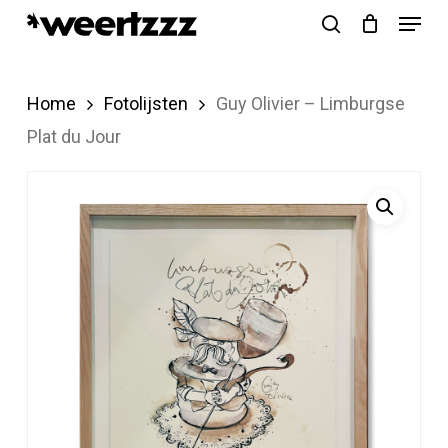
Menu
Skip
search
to
Close
main
Menu
Home
Fotolijsten
Guy Olivier – Limburgse
content
Plat du Jour