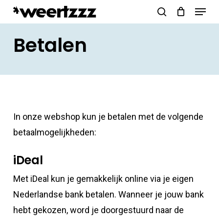
Menu
Skip
search
to
Close
Betalen
main
Menu
content
In onze webshop kun je betalen met de volgende
betaalmogelijkheden:​
iDeal
Met iDeal kun je gemakkelijk online via je eigen
Nederlandse bank betalen. Wanneer je jouw bank
hebt gekozen, word je doorgestuurd naar de