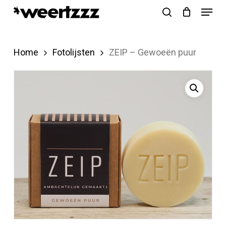
Menu
Skip
search
to
Close
main
Menu
Home
Fotolijsten
ZEIP – Gewoeën puur
content