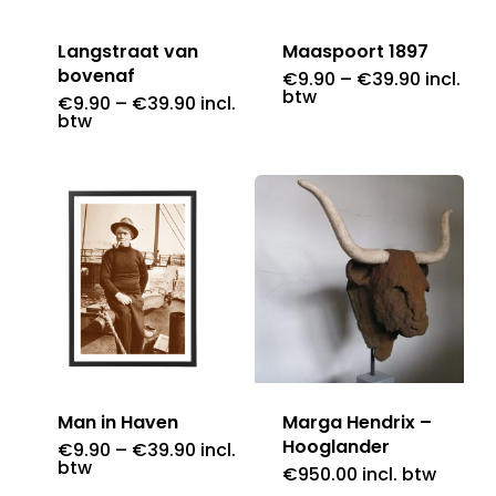
Langstraat van
Maaspoort 1897
bovenaf
€
9.90
–
€
39.90
incl.
btw
€
9.90
–
€
39.90
incl.
btw
Man in Haven
Marga Hendrix –
Hooglander
€
9.90
–
€
39.90
incl.
btw
€
950.00
incl. btw