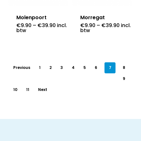
Molenpoort
Morregat
€
9.90
–
€
39.90
incl.
€
9.90
–
€
39.90
incl.
btw
btw
Previous
1
2
3
4
5
6
7
8
9
10
11
Next