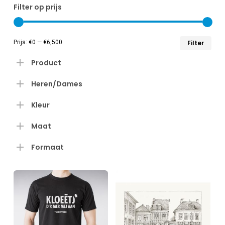
Filter op prijs
Min
Max
Prijs:
€0
—
€6,500
Filter
prij
prij
Product
Heren/Dames
Kleur
Maat
Formaat