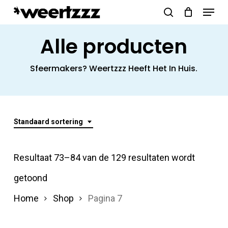
Menu
Skip
search
to
Close
Alle producten
main
Menu
content
Sfeermakers? Weertzzz Heeft Het In Huis.
Standaard sortering
Resultaat 73–84 van de 129 resultaten wordt
getoond
Home
Shop
Pagina 7