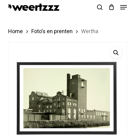
Menu
Skip
search
to
Close
main
Menu
Home
Foto's en prenten
Wertha
content