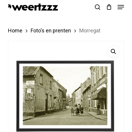
Menu
Skip
search
to
Close
main
Menu
Home
Foto's en prenten
Morregat
content