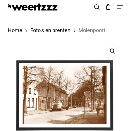
Menu
Skip
search
to
Close
main
Menu
Home
Foto's en prenten
Molenpoort
content