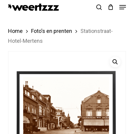
Menu
Skip
search
to
Close
main
Menu
Home
Foto's en prenten
Stationstraat-
content
Hotel-Mertens