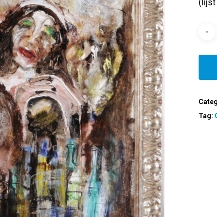
(lijs
Categ
Tag: