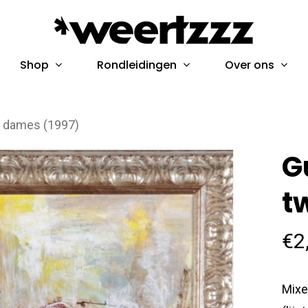
Shop
Rondleidingen
Over ons
e dames (1997)
G
t
€
2
Mixe