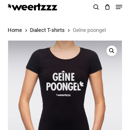
Menu
Skip
search
to
Close
main
Menu
Home
Dialect T-shirts
Geîne poongel
content