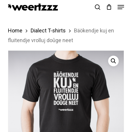
Menu
Skip
search
to
Close
main
Menu
Home
Dialect T-shirts
Bäökendje kuj en
content
fluitendje vrolluj doûge neet