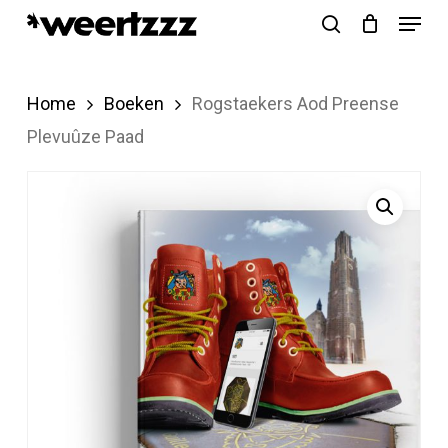
Menu
Skip
search
to
Close
main
Menu
Home
Boeken
Rogstaekers Aod Preense
content
Plevuûze Paad