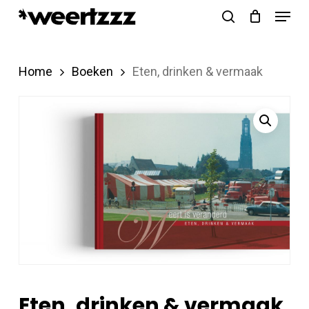
Menu
Skip
search
to
Close
main
Menu
Home
Boeken
Eten, drinken & vermaak
content
Eten, drinken & vermaak